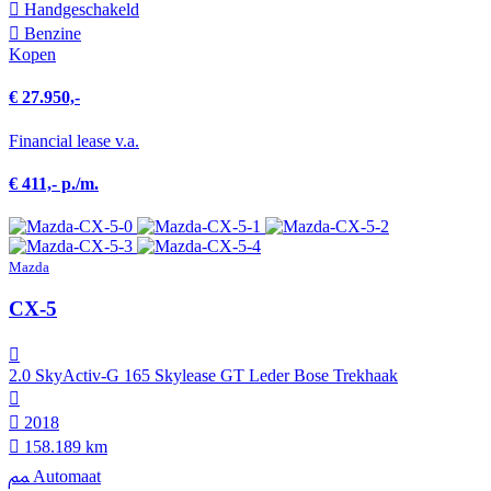
Hand­geschakeld
Benzine
Kopen
€ 27.950,-
Financial lease v.a.
€ 411,- p./m.
Mazda
CX-5
2.0 SkyActiv-G 165 Skylease GT Leder Bose Trekhaak
2018
158.189 km
Automaat