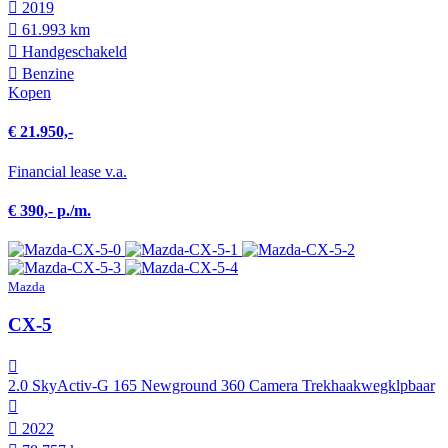
2019
61.993 km
Hand­geschakeld
Benzine
Kopen
€ 21.950,-
Financial lease v.a.
€ 390,- p./m.
Mazda
CX-5
2.0 SkyActiv-G 165 Newground 360 Camera Trekhaakwegklpbaar
2022