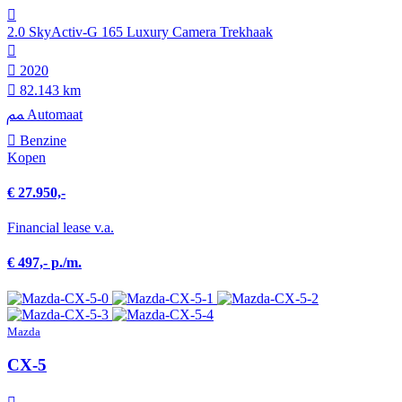
2.0 SkyActiv-G 165 Luxury Camera Trekhaak
2020
82.143 km
Automaat
Benzine
Kopen
€ 27.950,-
Financial lease v.a.
€ 497,- p./m.
Mazda
CX-5