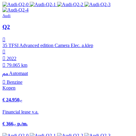
Audi
Q2
35 TFSI Advanced edition Camera Elec. a.klep
2022
79.065 km
Automaat
Benzine
Kopen
€ 24.950,-
Financial lease v.a.
€ 366,- p./m.