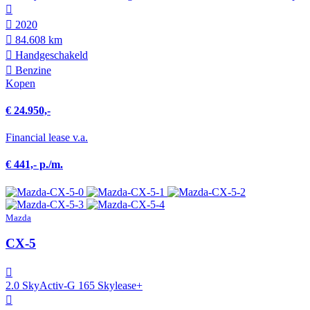
2020
84.608 km
Hand­geschakeld
Benzine
Kopen
€ 24.950,-
Financial lease v.a.
€ 441,- p./m.
Mazda
CX-5
2.0 SkyActiv-G 165 Skylease+