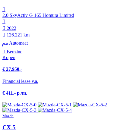
2.0 SkyActiv-G 165 Homura Limited
2022
126.221 km
Automaat
Benzine
Kopen
€ 27.950,-
Financial lease v.a.
€ 411,- p./m.
Mazda
CX-5