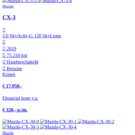
Mazda
CX-3
2.0 SkyActiv-G 120 SkyLease
2019
75.218 km
Hand­geschakeld
Benzine
Kopen
€ 17.950,-
Financial lease v.a.
€ 328,- p./m.
Mazda