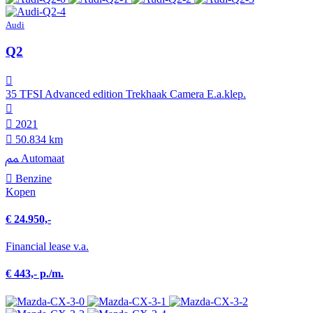
Audi
Q2
35 TFSI Advanced edition Trekhaak Camera E.a.klep.
2021
50.834 km
Automaat
Benzine
Kopen
€ 24.950,-
Financial lease v.a.
€ 443,- p./m.