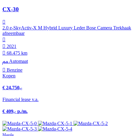
CX-30
2.0 e-SkyActiv-X M Hybrid Luxury Leder Bose Camera Trekhaak
afneembaar
2021
68.475 km
Automaat
Benzine
Kopen
€ 24.750,-
Financial lease v.a.
€ 409,- p./m.
Mazda