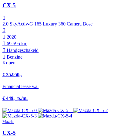
CX-5
2.0 SkyActiv-G 165 Luxury 360 Camera Bose
2020
69.595 km
Hand­geschakeld
Benzine
Kopen
€ 25.950,-
Financial lease v.a.
€ 449,- p./m.
Mazda
CX-5