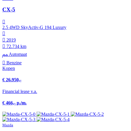
CX-5
2.5 4WD SkyActiv-G 194 Luxury
2019
72.734 km
Automaat
Benzine
Kopen
€ 26.950,-
Financial lease v.a.
€ 466,- p./m.
Mazda