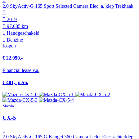
2.0 SkyActiv-G 165 Sport Selected Camera Elec. a. klep Trekhaak
2019
97.685 km
Hand­geschakeld
Benzine
Kopen
€ 22.950,-
Financial lease v.a.
€ 401,- p./m.
Mazda
CX-5
2.0 SkyActiv-G 165 G Kangei 360 Camera Leder Elec. achterklep