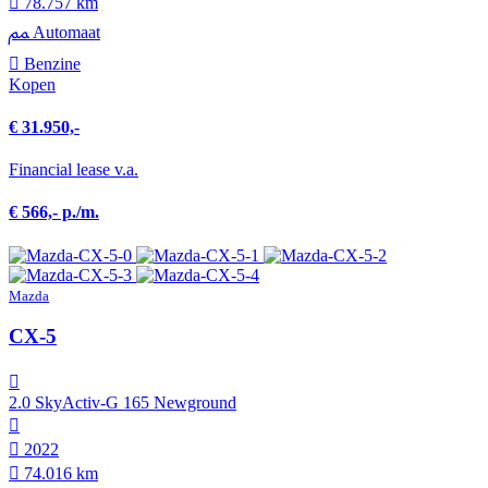
78.757 km
Automaat
Benzine
Kopen
€ 31.950,-
Financial lease v.a.
€ 566,- p./m.
Mazda
CX-5
2.0 SkyActiv-G 165 Newground
2022
74.016 km