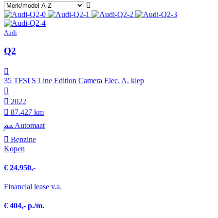
Audi
Q2
35 TFSI S Line Edition Camera Elec. A. klep
2022
87.427 km
Automaat
Benzine
Kopen
€ 24.950,-
Financial lease v.a.
€ 404,- p./m.