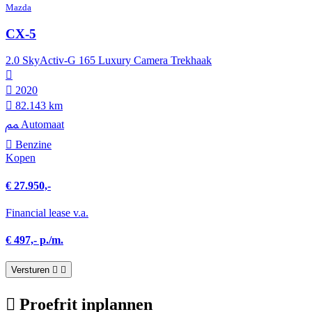
Mazda
CX-5
2.0 SkyActiv-G 165 Luxury Camera Trekhaak
2020
82.143 km
Automaat
Benzine
Kopen
€ 27.950,-
Financial lease v.a.
€ 497,- p./m.
Versturen
Proefrit inplannen