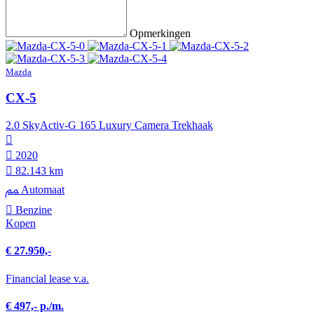
Opmerkingen
Mazda
CX-5
2.0 SkyActiv-G 165 Luxury Camera Trekhaak
2020
82.143 km
Automaat
Benzine
Kopen
€ 27.950,-
Financial lease v.a.
€ 497,- p./m.