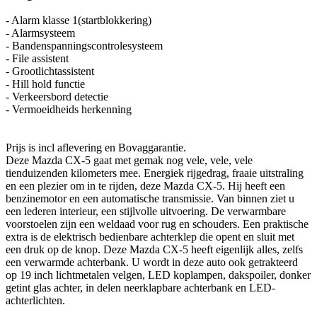
- Alarm klasse 1(startblokkering)
- Alarmsysteem
- Bandenspanningscontrolesysteem
- File assistent
- Grootlichtassistent
- Hill hold functie
- Verkeersbord detectie
- Vermoeidheids herkenning
Prijs is incl aflevering en Bovaggarantie.
Deze Mazda CX-5 gaat met gemak nog vele, vele, vele
tienduizenden kilometers mee. Energiek rijgedrag, fraaie uitstraling
en een plezier om in te rijden, deze Mazda CX-5. Hij heeft een
benzinemotor en een automatische transmissie. Van binnen ziet u
een lederen interieur, een stijlvolle uitvoering. De verwarmbare
voorstoelen zijn een weldaad voor rug en schouders. Een praktische
extra is de elektrisch bedienbare achterklep die opent en sluit met
een druk op de knop. Deze Mazda CX-5 heeft eigenlijk alles, zelfs
een verwarmde achterbank. U wordt in deze auto ook getrakteerd
op 19 inch lichtmetalen velgen, LED koplampen, dakspoiler, donker
getint glas achter, in delen neerklapbare achterbank en LED-
achterlichten.