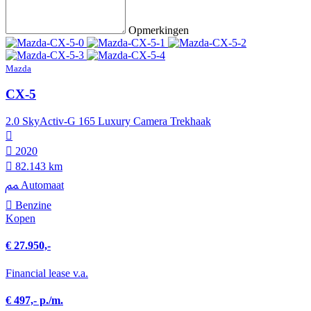
Opmerkingen
Mazda
CX-5
2.0 SkyActiv-G 165 Luxury Camera Trekhaak
2020
82.143 km
Automaat
Benzine
Kopen
€ 27.950,-
Financial lease v.a.
€ 497,- p./m.