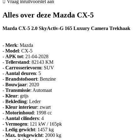
Vraag inruilvoorstel aan
Alles over deze Mazda CX-5
Mazda CX-5 2.0 SkyActiv-G 165 Luxury Camera Trekhaak
-
Merk
: Mazda
-
Model
: CX-5
-
APK tot
: 21-04-2028
-
Tellerstand
: 82143 KM
-
Carrosserievorm
: SUV
-
Aantal deuren
: 5
-
Brandstofsoort
: Benzine
-
Bouwjaar
: 2020
-
Transmissie
: Automaat
-
Kleur
: grijs
-
Bekleding
: Leder
-
Kleur interieur
: zwart
-
Motorinhoud
: 1998 cc
-
Aantal cilinders
: 4
-
Vermogen
: 121 kW / 165pk
-
Ledig gewicht
: 1457 kg
-
Max. trekgewicht
: 2000 kg