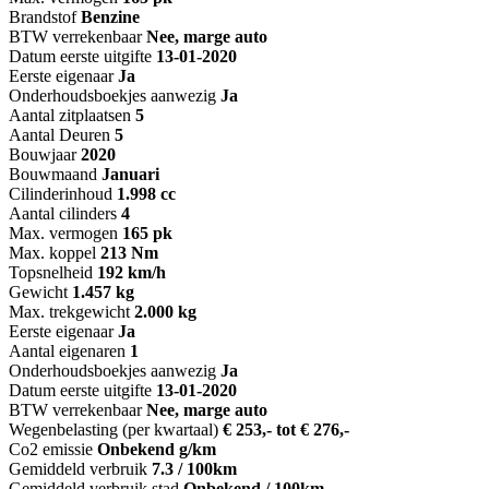
Brandstof
Benzine
BTW verrekenbaar
Nee, marge auto
Datum eerste uitgifte
13-01-2020
Eerste eigenaar
Ja
Onderhoudsboekjes aanwezig
Ja
Aantal zitplaatsen
5
Aantal Deuren
5
Bouwjaar
2020
Bouwmaand
Januari
Cilinderinhoud
1.998 cc
Aantal cilinders
4
Max. vermogen
165 pk
Max. koppel
213 Nm
Topsnelheid
192 km/h
Gewicht
1.457 kg
Max. trekgewicht
2.000 kg
Eerste eigenaar
Ja
Aantal eigenaren
1
Onderhoudsboekjes aanwezig
Ja
Datum eerste uitgifte
13-01-2020
BTW verrekenbaar
Nee, marge auto
Wegenbelasting (per kwartaal)
€ 253,- tot € 276,-
Co2 emissie
Onbekend g/km
Gemiddeld verbruik
7.3 / 100km
Gemiddeld verbruik stad
Onbekend / 100km