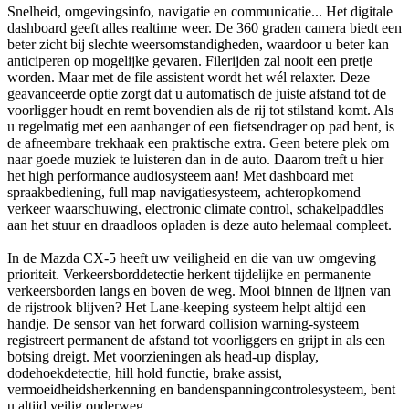
Snelheid, omgevingsinfo, navigatie en communicatie... Het digitale
dashboard geeft alles realtime weer. De 360 graden camera biedt een
beter zicht bij slechte weersomstandigheden, waardoor u beter kan
anticiperen op mogelijke gevaren. Filerijden zal nooit een pretje
worden. Maar met de file assistent wordt het wél relaxter. Deze
geavanceerde optie zorgt dat u automatisch de juiste afstand tot de
voorligger houdt en remt bovendien als de rij tot stilstand komt. Als
u regelmatig met een aanhanger of een fietsendrager op pad bent, is
de afneembare trekhaak een praktische extra. Geen betere plek om
naar goede muziek te luisteren dan in de auto. Daarom treft u hier
het high performance audiosysteem aan! Met dashboard met
spraakbediening, full map navigatiesysteem, achteropkomend
verkeer waarschuwing, electronic climate control, schakelpaddles
aan het stuur en draadloos opladen is deze auto helemaal compleet.
In de Mazda CX-5 heeft uw veiligheid en die van uw omgeving
prioriteit. Verkeersborddetectie herkent tijdelijke en permanente
verkeersborden langs en boven de weg. Mooi binnen de lijnen van
de rijstrook blijven? Het Lane-keeping systeem helpt altijd een
handje. De sensor van het forward collision warning-systeem
registreert permanent de afstand tot voorliggers en grijpt in als een
botsing dreigt. Met voorzieningen als head-up display,
dodehoekdetectie, hill hold functie, brake assist,
vermoeidheidsherkenning en bandenspanningcontrolesysteem, bent
u altijd veilig onderweg.