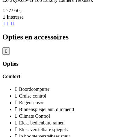
2.0 SkyActiv-G 165 Luxury Camera Trekhaak
€ 27.950,-
Interesse
Opties en accessoires
Opties
Comfort
Boordcomputer
Cruise control
Regensensor
Binnenspiegel aut. dimmend
Climate Control
Elek. bedienbare ramen
Elek. verstelbare spiegels
In hoogte verstelbaar stuur