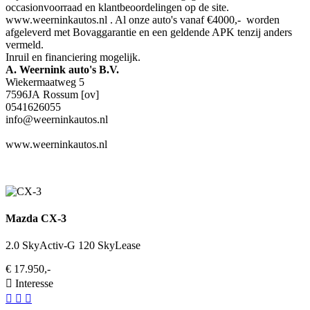
occasionvoorraad en klantbeoordelingen op de site.
www.weerninkautos.nl . Al onze auto's vanaf €4000,- worden
afgeleverd met Bovaggarantie en een geldende APK tenzij anders
vermeld.
Inruil en financiering mogelijk.
A. Weernink auto's B.V.
Wiekermaatweg 5
7596JA Rossum [ov]
0541626055
info@weerninkautos.nl
www.weerninkautos.nl
Mazda CX-3
2.0 SkyActiv-G 120 SkyLease
€ 17.950,-
Interesse