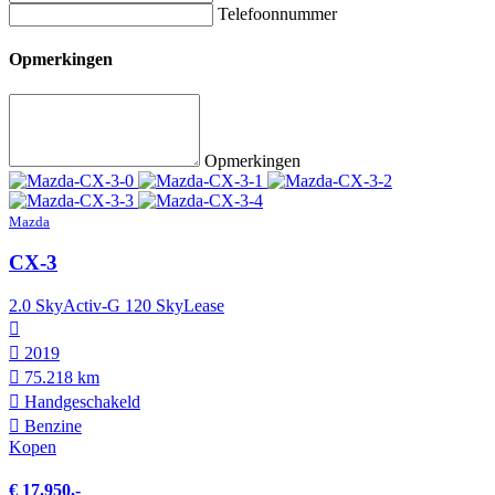
Telefoonnummer
Opmerkingen
Opmerkingen
Mazda
CX-3
2.0 SkyActiv-G 120 SkyLease
2019
75.218 km
Hand­geschakeld
Benzine
Kopen
€ 17.950,-