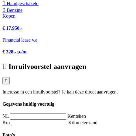
Hand­geschakeld
Benzine
Kopen
€ 17.950,-
Financial lease v.a.
€ 328,- p./m.
Inruilvoorstel aanvragen
Interesse in een inruilvoorstel? Je kan deze direct aanvragen.
Gegevens huidig voertuig
NL
Kenteken
Km
Kilometerstand
Foto's