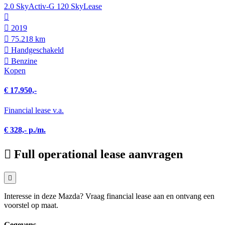
2.0 SkyActiv-G 120 SkyLease
2019
75.218 km
Hand­geschakeld
Benzine
Kopen
€ 17.950,-
Financial lease v.a.
€ 328,- p./m.
Full operational lease aanvragen
Interesse in deze Mazda? Vraag financial lease aan en ontvang een
voorstel op maat.
Gegevens