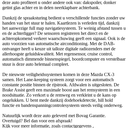
deze auto profiteert u onder andere ook van: dakspoiler, donker
getint glas achter en in delen neerklapbare achterbank.
Dankzij de spraaksturing bedient u verschillende functies zonder uw
handen van het stuur te halen. Kaartlezen is verleden tijd, dankzij
het aanwezige full map navigatiesysteem. Te weinig afstand tussen u
en de achterligger? De sensoren registreren het direct en de
achteropkomend verkeer waarschuwing geeft een signaal. Ook is de
auto voorzien van automatische airconditioning. Met de DAB-
ontvanger heeft u keuze uit talloze digitale radiozenders met de
allerhoogste geluidskwaliteit. Met regensensor, cruise control,
automatisch dimmende binnenspiegel, boordcomputer en verstelbaar
stuur is deze auto helemaal compleet.
De nieuwste veiligheidssystemen komen in deze Mazda CX-3
samen. Het Lane-keeping systeem zorgt voor een automatisch
constante positie binnen de rijstrook. Afdwalen is uitgesloten. De
Brake Assist geeft een maximale boost aan het remsysteem in een
noodsituatie. Zo verkort u de remweg en verkleint u de kans op
ongelukken. U bent mede dankzij dodehoekdetectie, hill hold
functie en bandenspanningcontrolesysteem steeds veilig onderweg.
Natuurlijk wordt deze auto geleverd met Bovag Garantie.
Overtuigd? Bel dan voor een afspraak!
Kijk voor meer informatie, zoals contactgegevens ,