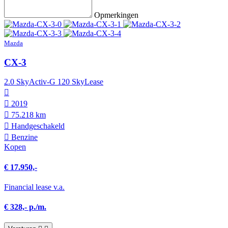
Opmerkingen
Mazda
CX-3
2.0 SkyActiv-G 120 SkyLease
2019
75.218 km
Hand­geschakeld
Benzine
Kopen
€ 17.950,-
Financial lease v.a.
€ 328,- p./m.