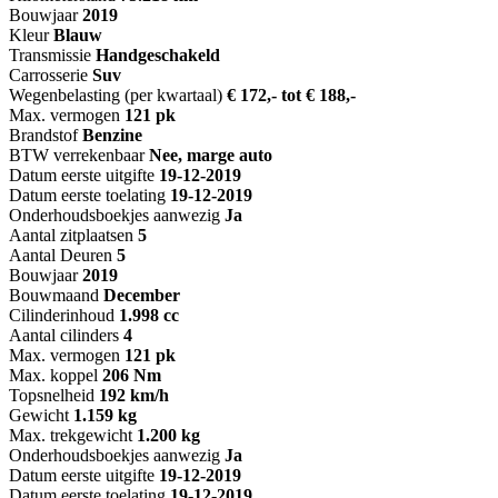
Bouwjaar
2019
Kleur
Blauw
Transmissie
Handgeschakeld
Carrosserie
Suv
Wegenbelasting (per kwartaal)
€ 172,- tot € 188,-
Max. vermogen
121 pk
Brandstof
Benzine
BTW verrekenbaar
Nee, marge auto
Datum eerste uitgifte
19-12-2019
Datum eerste toelating
19-12-2019
Onderhoudsboekjes aanwezig
Ja
Aantal zitplaatsen
5
Aantal Deuren
5
Bouwjaar
2019
Bouwmaand
December
Cilinderinhoud
1.998 cc
Aantal cilinders
4
Max. vermogen
121 pk
Max. koppel
206 Nm
Topsnelheid
192 km/h
Gewicht
1.159 kg
Max. trekgewicht
1.200 kg
Onderhoudsboekjes aanwezig
Ja
Datum eerste uitgifte
19-12-2019
Datum eerste toelating
19-12-2019