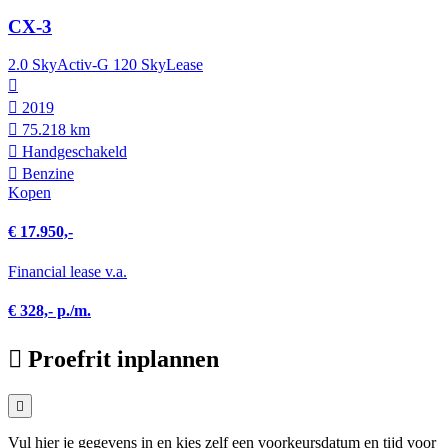
CX-3
2.0 SkyActiv-G 120 SkyLease
2019
75.218 km
Hand­geschakeld
Benzine
Kopen
€ 17.950,-
Financial lease v.a.
€ 328,- p./m.
Proefrit inplannen
Vul hier je gegevens in en kies zelf een voorkeursdatum en tijd voor