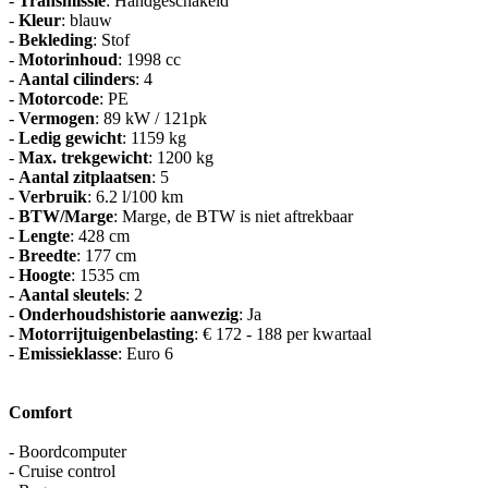
-
Transmissie
: Handgeschakeld
-
Kleur
: blauw
-
Bekleding
: Stof
-
Motorinhoud
: 1998 cc
-
Aantal cilinders
: 4
-
Motorcode
: PE
-
Vermogen
: 89 kW / 121pk
-
Ledig gewicht
: 1159 kg
-
Max. trekgewicht
: 1200 kg
-
Aantal zitplaatsen
: 5
-
Verbruik
: 6.2 l/100 km
-
BTW/Marge
: Marge, de BTW is niet aftrekbaar
-
Lengte
: 428 cm
-
Breedte
: 177 cm
-
Hoogte
: 1535 cm
-
Aantal sleutels
: 2
-
Onderhoudshistorie aanwezig
: Ja
-
Motorrijtuigenbelasting
: € 172 - 188 per kwartaal
-
Emissieklasse
: Euro 6
Comfort
- Boordcomputer
- Cruise control