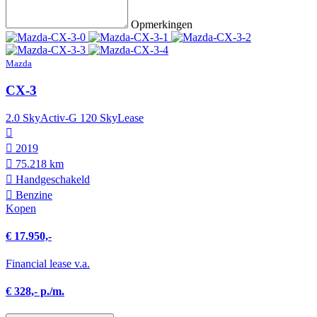
Opmerkingen
Mazda
CX-3
2.0 SkyActiv-G 120 SkyLease
2019
75.218 km
Hand­geschakeld
Benzine
Kopen
€ 17.950,-
Financial lease v.a.
€ 328,- p./m.