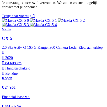
Je aanvraag is succesvol verzonden. We zullen zo snel mogelijk
contact met je opnemen.
Terug naar voertuig
Mazda
CX-5
2.0 SkyActiv-G 165 G Kangei 360 Camera Leder Elec. achterklep
2020
84.608 km
Hand­geschakeld
Benzine
Kopen
€ 24.950,-
Financial lease v.a.
€ 441,- p./m.