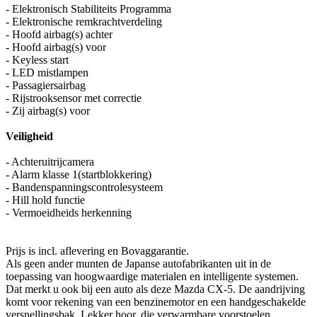
- Elektronisch Stabiliteits Programma
- Elektronische remkrachtverdeling
- Hoofd airbag(s) achter
- Hoofd airbag(s) voor
- Keyless start
- LED mistlampen
- Passagiersairbag
- Rijstrooksensor met correctie
- Zij airbag(s) voor
Veiligheid
- Achteruitrijcamera
- Alarm klasse 1(startblokkering)
- Bandenspanningscontrolesysteem
- Hill hold functie
- Vermoeidheids herkenning
Prijs is incl. aflevering en Bovaggarantie.
Als geen ander munten de Japanse autofabrikanten uit in de
toepassing van hoogwaardige materialen en intelligente systemen.
Dat merkt u ook bij een auto als deze Mazda CX-5. De aandrijving
komt voor rekening van een benzinemotor en een handgeschakelde
versnellingsbak. Lekker hoor, die verwarmbare voorstoelen.