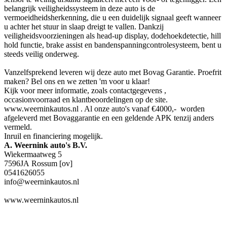
belangrijk veiligheidssysteem in deze auto is de
vermoeidheidsherkenning, die u een duidelijk signaal geeft wanneer
u achter het stuur in slaap dreigt te vallen. Dankzij
veiligheidsvoorzieningen als head-up display, dodehoekdetectie, hill
hold functie, brake assist en bandenspanningcontrolesysteem, bent u
steeds veilig onderweg.
Vanzelfsprekend leveren wij deze auto met Bovag Garantie. Proefrit
maken? Bel ons en we zetten 'm voor u klaar!
Kijk voor meer informatie, zoals contactgegevens ,
occasionvoorraad en klantbeoordelingen op de site.
www.weerninkautos.nl . Al onze auto's vanaf €4000,- worden
afgeleverd met Bovaggarantie en een geldende APK tenzij anders
vermeld.
Inruil en financiering mogelijk.
A. Weernink auto's B.V.
Wiekermaatweg 5
7596JA Rossum [ov]
0541626055
info@weerninkautos.nl
www.weerninkautos.nl