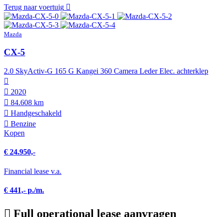
Terug naar voertuig
Mazda
CX-5
2.0 SkyActiv-G 165 G Kangei 360 Camera Leder Elec. achterklep
2020
84.608 km
Hand­geschakeld
Benzine
Kopen
€ 24.950,-
Financial lease v.a.
€ 441,- p./m.
Full operational lease aanvragen