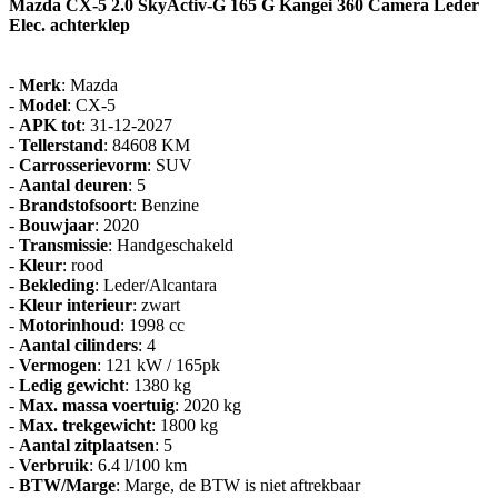
Mazda CX-5 2.0 SkyActiv-G 165 G Kangei 360 Camera Leder
Elec. achterklep
-
Merk
: Mazda
-
Model
: CX-5
-
APK tot
: 31-12-2027
-
Tellerstand
: 84608 KM
-
Carrosserievorm
: SUV
-
Aantal deuren
: 5
-
Brandstofsoort
: Benzine
-
Bouwjaar
: 2020
-
Transmissie
: Handgeschakeld
-
Kleur
: rood
-
Bekleding
: Leder/Alcantara
-
Kleur interieur
: zwart
-
Motorinhoud
: 1998 cc
-
Aantal cilinders
: 4
-
Vermogen
: 121 kW / 165pk
-
Ledig gewicht
: 1380 kg
-
Max. massa voertuig
: 2020 kg
-
Max. trekgewicht
: 1800 kg
-
Aantal zitplaatsen
: 5
-
Verbruik
: 6.4 l/100 km
-
BTW/Marge
: Marge, de BTW is niet aftrekbaar