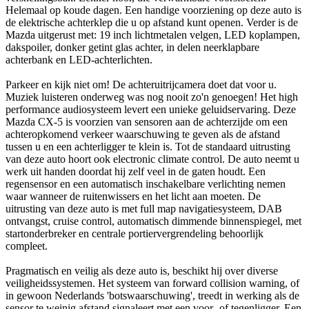
Helemaal op koude dagen. Een handige voorziening op deze auto is
de elektrische achterklep die u op afstand kunt openen. Verder is de
Mazda uitgerust met: 19 inch lichtmetalen velgen, LED koplampen,
dakspoiler, donker getint glas achter, in delen neerklapbare
achterbank en LED-achterlichten.
Parkeer en kijk niet om! De achteruitrijcamera doet dat voor u.
Muziek luisteren onderweg was nog nooit zo'n genoegen! Het high
performance audiosysteem levert een unieke geluidservaring. Deze
Mazda CX-5 is voorzien van sensoren aan de achterzijde om een
achteropkomend verkeer waarschuwing te geven als de afstand
tussen u en een achterligger te klein is. Tot de standaard uitrusting
van deze auto hoort ook electronic climate control. De auto neemt u
werk uit handen doordat hij zelf veel in de gaten houdt. Een
regensensor en een automatisch inschakelbare verlichting nemen
waar wanneer de ruitenwissers en het licht aan moeten. De
uitrusting van deze auto is met full map navigatiesysteem, DAB
ontvangst, cruise control, automatisch dimmende binnenspiegel, met
startonderbreker en centrale portiervergrendeling behoorlijk
compleet.
Pragmatisch en veilig als deze auto is, beschikt hij over diverse
veiligheidssystemen. Het systeem van forward collision warning, of
in gewoon Nederlands 'botswaarschuwing', treedt in werking als de
sensor te weinig afstand signaleert met een voor- of tegenligger. Een