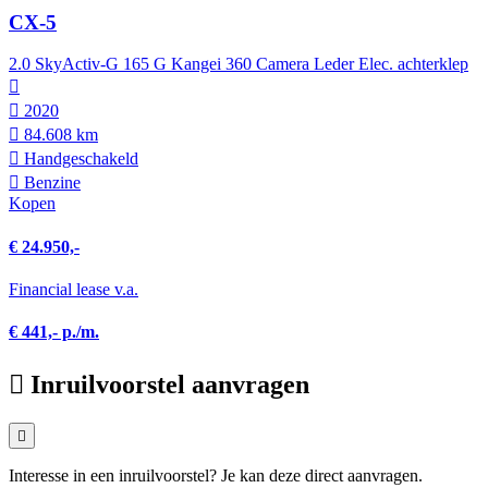
CX-5
2.0 SkyActiv-G 165 G Kangei 360 Camera Leder Elec. achterklep
2020
84.608 km
Hand­geschakeld
Benzine
Kopen
€ 24.950,-
Financial lease v.a.
€ 441,- p./m.
Inruilvoorstel aanvragen
Interesse in een inruilvoorstel? Je kan deze direct aanvragen.