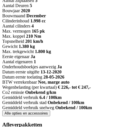
Aantal zitplaatsen
5
Aantal Deuren
5
Bouwjaar
2020
Bouwmaand
December
Cilinderinhoud
1.998 cc
Aantal cilinders
4
Max. vermogen
165 pk
Max. koppel
210 Nm
Topsnelheid
201 km/h
Gewicht
1.380 kg
Max. trekgewicht
1.800 kg
Eerste eigenaar
Ja
Aantal eigenaren
1
Onderhoudsboekjes aanwezig
Ja
Datum eerste uitgifte
13-12-2020
Datum eerste toelating
28-05-2026
BTW verrekenbaar
Nee, marge auto
Wegenbelasting (per kwartaal)
€ 226,- tot € 247,-
Co2 emissie
Onbekend g/km
Gemiddeld verbruik
6.4 / 100km
Gemiddeld verbruik stad
Onbekend / 100km
Gemiddeld verbruik snelweg
Onbekend / 100km
Alle opties en accessoires
Afleverpakketten